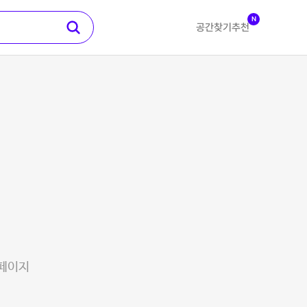
N
공간찾기
추천
 페이지