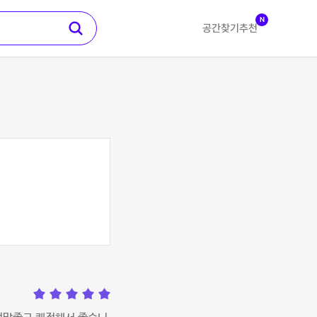
N
공간찾기
추천