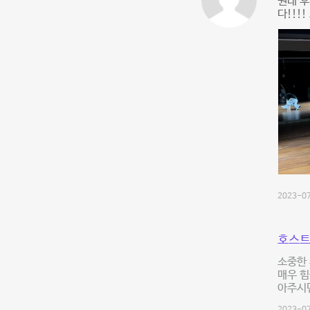
원래 후
다!!!
2023-07
호스트
소중한 
매우 힘
아주시면