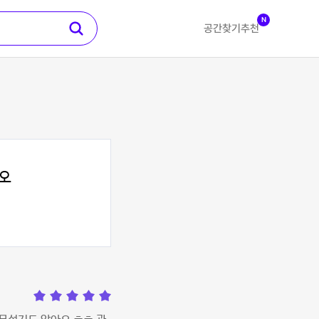
N
공간찾기
추천
오