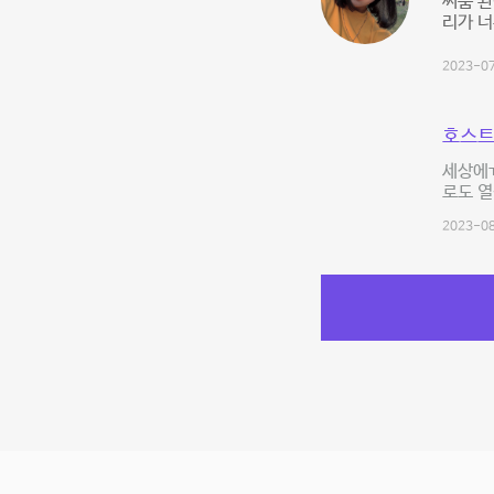
씨룸 완
리가 너
2023-07
호스트
세상에ㅠ
로도 열
2023-08