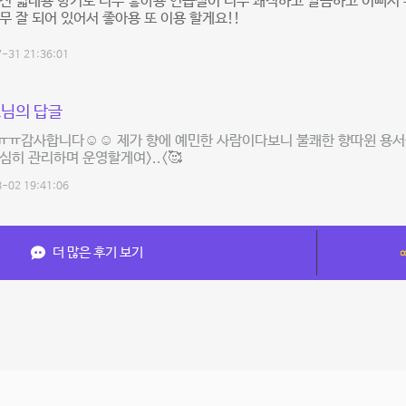
전 넓네용 향기도 너무 좋아용 연습실이 너무 쾌적하고 깔끔하고 이뻐서 
무 잘 되어 있어서 좋아용 또 이용 할게요!!
-31 21:36:01
님의 답글
ㅠ감사합니다☺️☺️ 제가 향에 예민한 사람이다보니 불쾌한 향따윈 용서
심히 관리하며 운영할게여>..<🥰
-02 19:41:06
더 많은 후기 보기