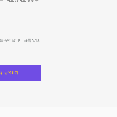
무섭지도 않아요 ㅎㅎ 관
를 못한답니다 크킄 앞으
공유하기