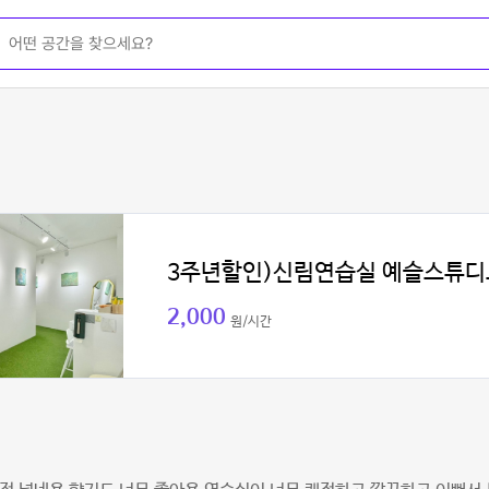
3주년할인)신림연습실 예슬스튜디
2,000
원/시간