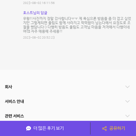
2023-08-02 16:11:56
호스트님의 답글
우왕!!사진까지 정말 감사합니다ㅜㅜ 제 욕심으론 방음을 좀 더 잡고 싶었
지만 그렇게되면 울림도 함께 사라지고 먹먹함이 남는다해서 요정도로 조
절을 했답니다:) 다행히 방음도 울림도 고객님 마음을 저격해서 다행이네
여🥰 자주 애용해 주세용!!
2023-08-02 20:52:23
회사
서비스 안내
관련 서비스
더 많은 후기 보기
공유하기
파트너쉽