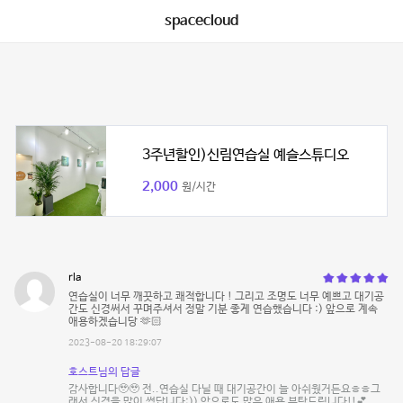
spacecloud
3주년할인)신림연습실 예슬스튜디오
2,000
원/시간
rla
연습실이 너무 깨끗하고 쾌적합니다 ! 그리고 조명도 너무 예쁘고 대기공
간도 신경써서 꾸며주셔서 정말 기분 좋게 연습했습니다 :) 앞으로 계속
애용하겠습니당 🫶🏻
2023-08-20 18:29:07
호스트님의 답글
감사합니다🥹🥹 전..연습실 다닐 때 대기공간이 늘 아쉬웠거든요ㅎㅎ그
래서 신경을 많이 썼답니다:)) 앞으로도 많은 애용 부탁드립니다!!💕