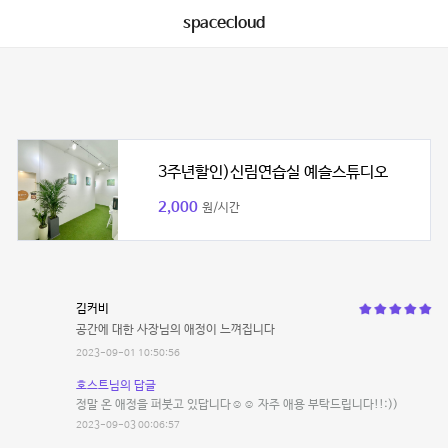
spacecloud
3주년할인)신림연습실 예슬스튜디오
2,000
원/시간
김커비
공간에 대한 사장님의 애정이 느껴집니다
2023-09-01 10:50:56
호스트님의 답글
정말 온 애정을 퍼붓고 있답니다☺️☺️ 자주 애용 부탁드립니다!!:))
2023-09-03 00:06:57