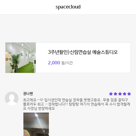
spacecloud
3주년할인)신림연습실 예슬스튜디오
2,000
원/시간
권나현
최고에요…🩷 입시생인데 연습실 정착을 못했고등요..무용 집중 잘되구
플로어두 최고 …정착합니다!! 탕탕탕 여기서 연습해서 꼭 수시 합격할게
요 사장님 번창하세오