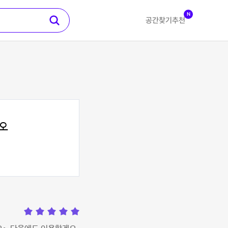
N
공간찾기
추천
오