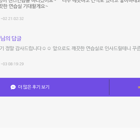
명이 댄스연습을 하러갔어요~^^ 너무 깨끗하고 간식도 있다고 좋아하네
깨끗한 연습실 기대할게요~
-02 21:02:32
님의 답글
기 정말 감사드립니다☺️☺️ 앞으로도 깨끗한 연습실로 인사드릴테니 꾸
-03 08:19:29
더 많은 후기 보기