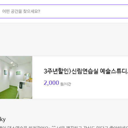
3주년할인)신림연습실 예슬스튜디
2,000
원/시간
pky