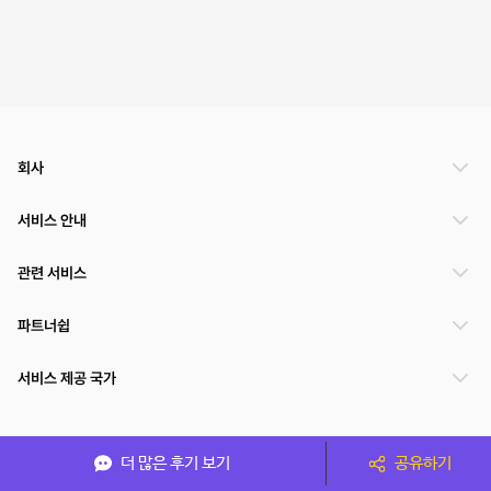
회사
서비스 안내
관련 서비스
파트너쉽
서비스 제공 국가
(주)NSPACE 사업자정보
더 많은 후기 보기
공유하기