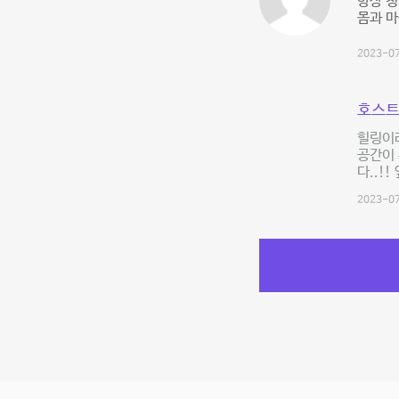
항상 
몸과 마
2023-07
호스트
힐링이라
공간이 
다..!
2023-07