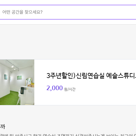
3주년할인)신림연습실 예슬스튜디
2,000
원/시간
끼까