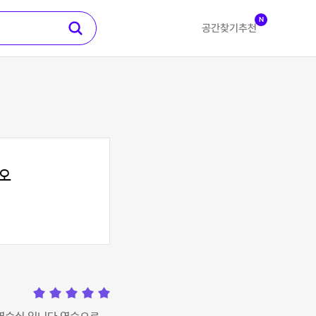
N
공간찾기
추천
오