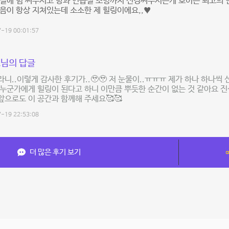
청결에 힘 써주시고 향과 연습실 조명까지 신경써주시는게 보이는 최고의 
음이 항상 지쳐있는데 소소한 제 힐링이에요,,♥️
-19 00:01:57
님의 답글
니..이렇게 감사한 후기가..🥹🥹 저 눈물이..ㅠㅠㅠ 제가 하나 하나씩
누군가에게 힐링이 된다고 하니 이만큼 뿌듯한 순간이 없는 것 같아요 
! 앞으로도 이 공간과 함께해 주세요🥰🥰
-19 22:53:08
더 많은 후기 보기