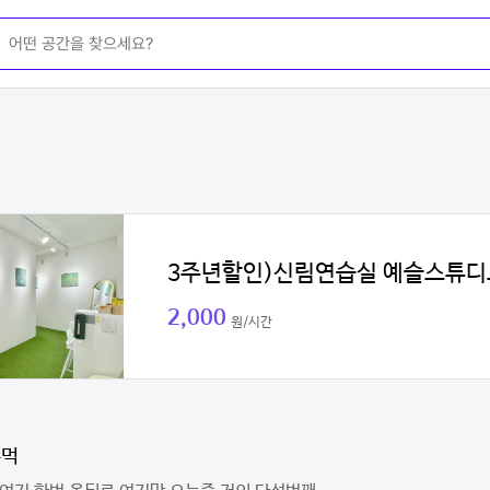
3주년할인)신림연습실 예슬스튜디
2,000
원/시간
주먹