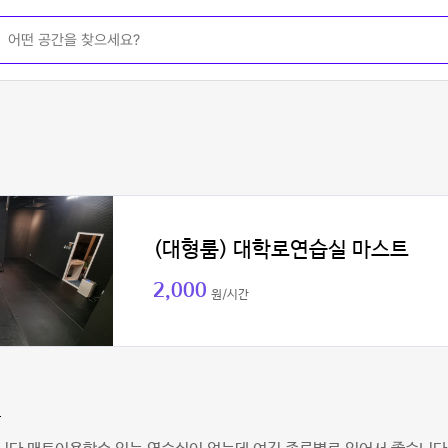
(대형룸) 대학로연습실 마스트
2,000
원/시간
다