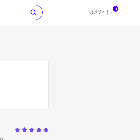
N
공간찾기
추천