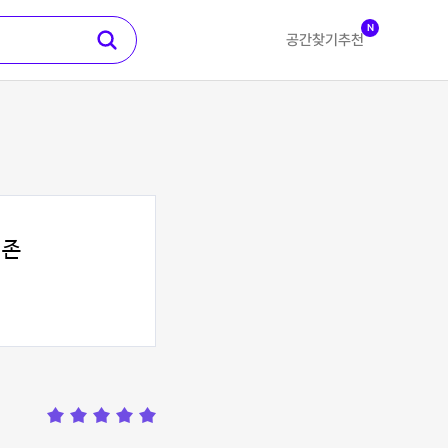
N
공간찾기
추천
리존