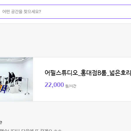
어필스튜디오_홍대점B룸_넓은호
22,000
원/시간
e