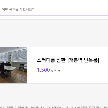
스터디룸 삼환 [개봉역 단독룸]
1,500
원/시간
용