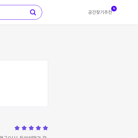
N
공간찾기
추천