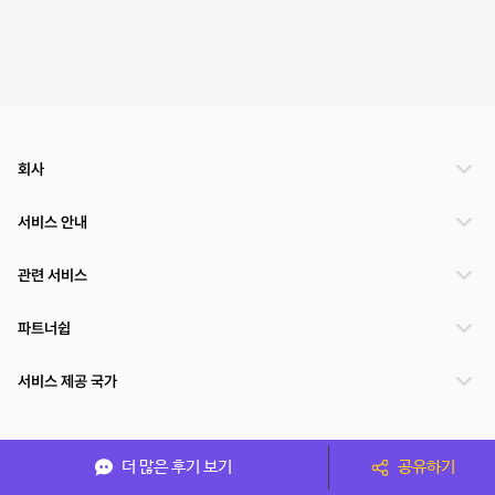
회사
서비스 안내
관련 서비스
파트너쉽
서비스 제공 국가
(주)NSPACE 사업자정보
더 많은 후기 보기
공유하기