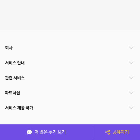
회사
서비스 안내
관련 서비스
파트너쉽
서비스 제공 국가
(주)NSPACE 사업자정보
더 많은 후기 보기
공유하기