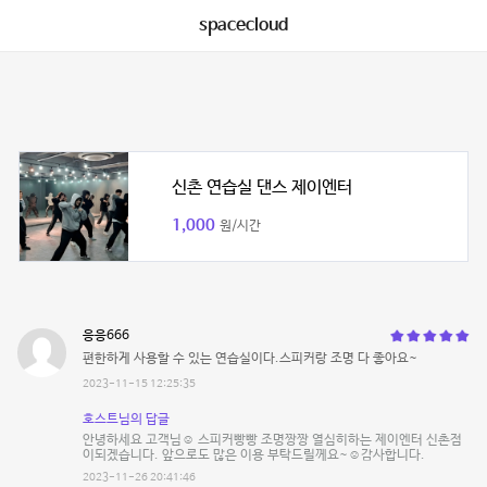
spacecloud
신촌 연습실 댄스 제이엔터
1,000
원/시간
응응666
편한하게 사용할 수 있는 연습실이다.스피커랑 조명 다 좋아요~
2023-11-15 12:25:35
호스트님의 답글
안녕하세요 고객님☺️ 스피커빵빵 조명짱짱 열심히하는 제이엔터 신촌점
이되겠습니다. 앞으로도 많은 이용 부탁드릴께요~☺️감사합니다.
2023-11-26 20:41:46