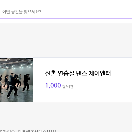
신촌 연습실 댄스 제이엔터
1,000
원/시간