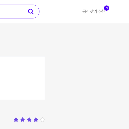
N
공간찾기
추천