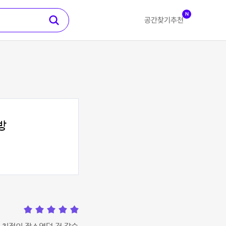
N
공간찾기
추천
방