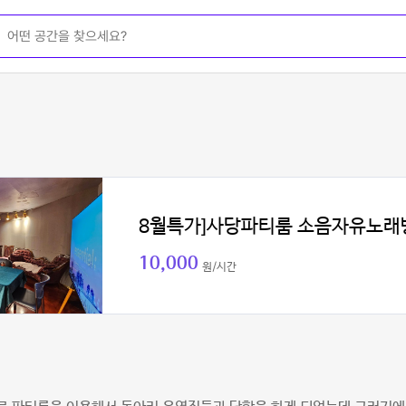
8월특가]사당파티룸 소음자유노래
10,000
원/시간
연