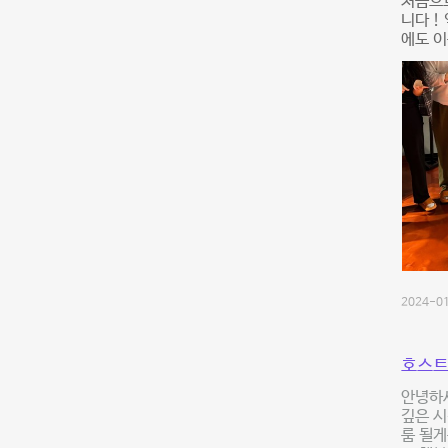
처음으
니다 !
에도 이
2024-01
호스트
안녕하세
깊은 시
룸 될게