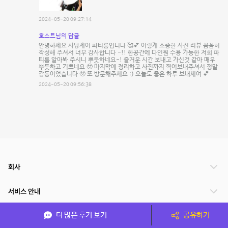
2024-05-20 09:27:14
호스트님의 답글
안녕하세요 사당제이 파티룸입니다 🥰💕 이렇게 소중한 사진 리뷰 꼼꼼히
작성해 주셔서 너무 감사합니다 -!! 한공간에 다인원 수용 가능한 저희 파
티룸 알아봐 주시니 뿌듯하네요-! 즐거운 시간 보내고 가신것 같아 매우
뿌듯하고 기쁘네요 🥹 마지막에 정리하고 사진까지 찍어보내주셔서 정말
감동이었습니다 🥹 또 방문해주세요 :) 오늘도 좋은 하루 보내세여 💕
2024-05-20 09:56:38
회사
서비스 안내
더 많은 후기 보기
공유하기
관련 서비스