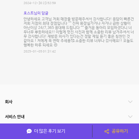
2024-12-30 23:52:59
호스트님의 답글
안녕하세요 고객님 저희 매장을 방문해주셔서 감사합니다! 응답이 빠른건
저희 지점의 최대 장점입니다 ^^ 진짜 화장실가거나 자거나 급한 상황이
아닌이상 24/7,365 응대해 드립니다 ^^ 즐거운 동아리 모임하셨다니 너
무너무 뿌듯하네요!! 이렇게 멋진 사진과 함께 소중한 리뷰 남겨주셔서 너
무 감사합니다! 재방문 의사가 있다는건 정말 제일 듣기 좋은 칭찬인 것
같아요 ! 저에게 꼭 연락 주세용🥰 소중한 리뷰 너무나 감사해요!! 오늘도
행복한 하루 되세요 😍
2025-01-05 01:31:42
회사
서비스 안내
더 많은 후기 보기
공유하기
관련 서비스