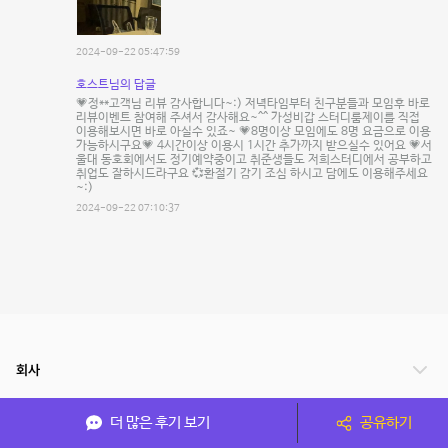
2024-09-22 05:47:59
호스트님의 답글
💗정**고객님 리뷰 감사합니다~:) 저녁타임부터 친구분들과 모임후 바로
리뷰이벤트 참여해 주셔서 감사해요~^^ 가성비갑 스터디룸제이를 직접
이용해보시면 바로 아실수 있죠~ 💗8명이상 모임에도 8명 요금으로 이용
가능하시구요💗 4시간이상 이용시 1시간 추가까지 받으실수 있어요 💗서
울대 동호회에서도 정기예약중이고 취준생들도 저희스터디에서 공부하고
취업도 잘하시드라구요 💞환절기 감기 조심 하시고 담에도 이용해주세요
~:)
2024-09-22 07:10:37
회사
서비스 안내
더 많은 후기 보기
공유하기