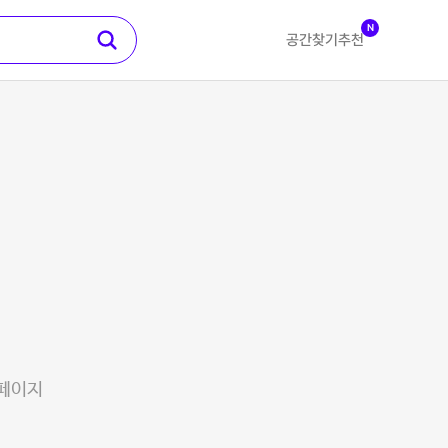
N
공간찾기
추천
 페이지