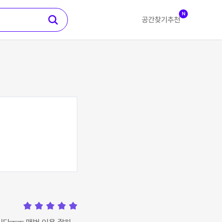
N
공간찾기
추천