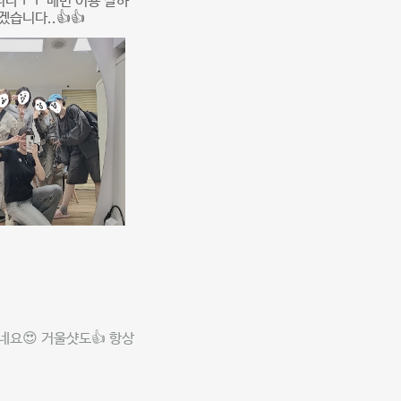
니다ㅜㅜ 매번 이용 잘하
습니다..👍👍
네요😍 거울샷도👍 항상
~