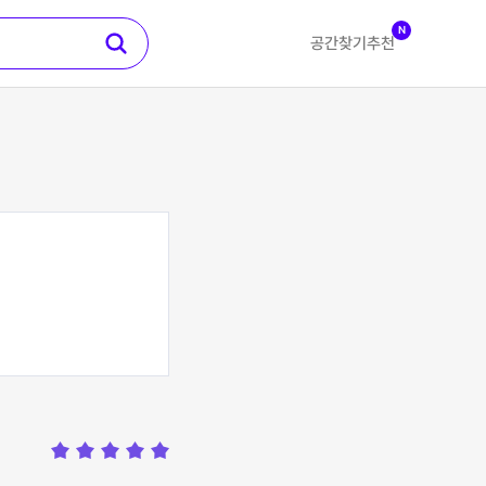
N
공간찾기
추천