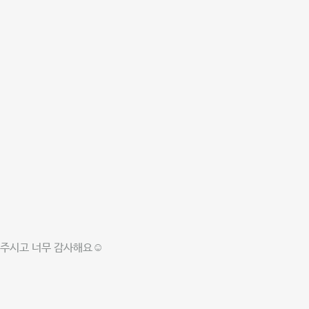
켜주시고 너무 감사해요☺️