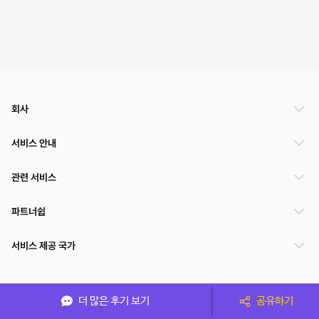
회사
서비스 안내
관련 서비스
파트너쉽
서비스 제공 국가
(주)NSPACE 사업자정보
더 많은 후기 보기
공유하기