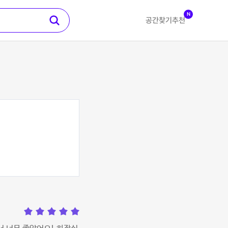
N
공간찾기
추천