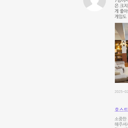
7명이
은 크지
게 좋
게임도 
2025-02
호스트
소중한 
해주셔