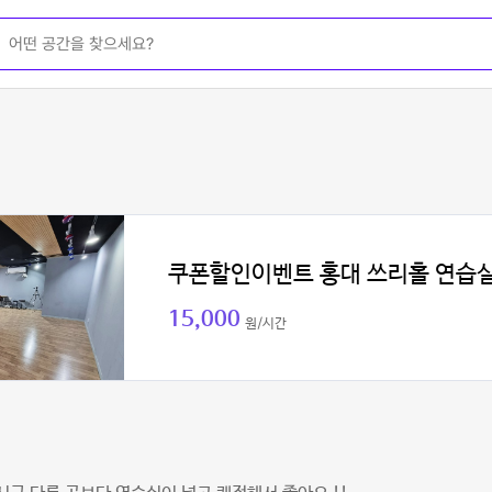
쿠폰할인이벤트 홍대 쓰리홀 연습
15,000
원/시간
민