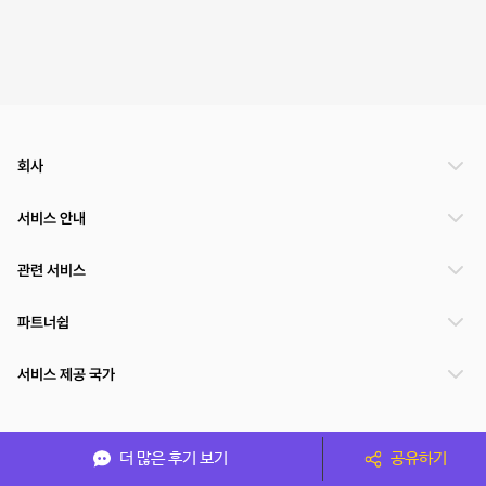
회사
서비스 안내
관련 서비스
파트너쉽
서비스 제공 국가
(주)NSPACE 사업자정보
더 많은 후기 보기
공유하기