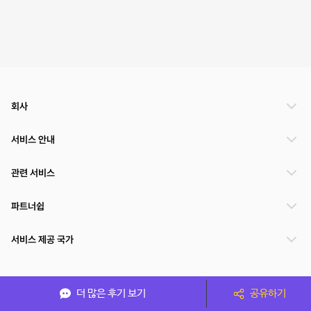
회사
서비스 안내
관련 서비스
파트너쉽
서비스 제공 국가
(주)NSPACE 사업자정보
더 많은 후기 보기
공유하기