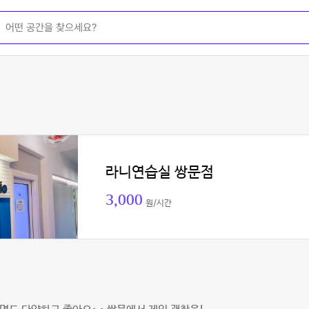
라니연습실 쌍문점
3,000
원/시간