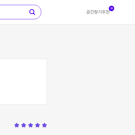
N
공간찾기
추천