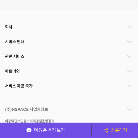
회사
서비스 안내
관련 서비스
파트너쉽
서비스 제공 국가
(주)NSPACE 사업자정보
이용약관
개인정보처리방침
운영정책
스페이스클라우드는 통신판매중개자이며 통신판매의 당사자가 아닙니다. 따라서 스페이스클
더 많은 후기 보기
공유하기
라우드는 공간 거래정보 및 거래에 대해 책임지지 않습니다.