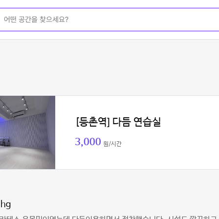
[등촌역] 다듬 연습실
3,000
원/시간
lhg