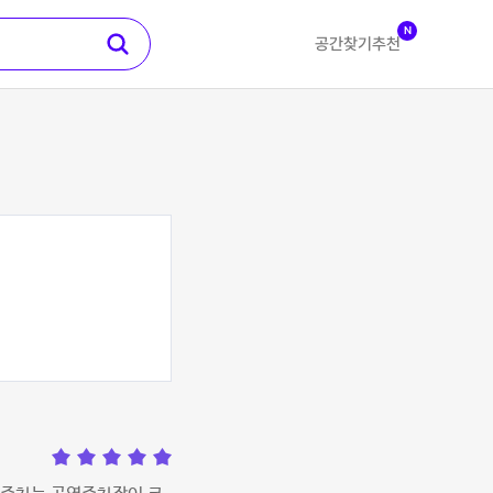
N
공간찾기
추천