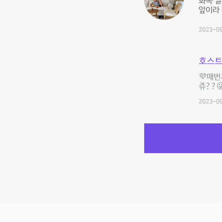
화목 
앞이라
2023-09
호스트
💜매번
쥬??
2023-09