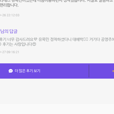
필라테스 유목민이였는데 다듬이용하면서 정착했습니다. 시설도 깔끔하고
 편리합니다.
-26 22:12:03
님의 답글
후기 너무 감사드려요💜 유목민 정착하셨다니 대에박👍🏻 거기다 공영주
 후기는 사랑입니다😍
-27 09:16:21
더 많은 후기 보기