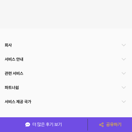
회사
서비스 안내
관련 서비스
파트너쉽
서비스 제공 국가
(주)NSPACE 사업자정보
더 많은 후기 보기
공유하기