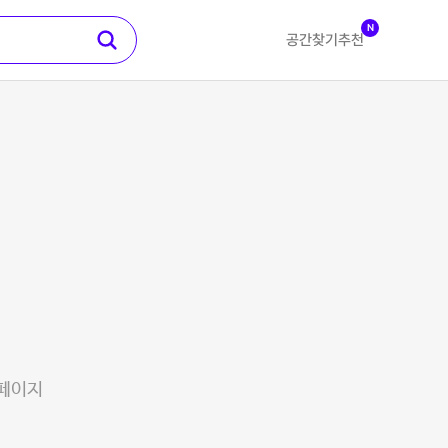
N
공간찾기
추천
 페이지