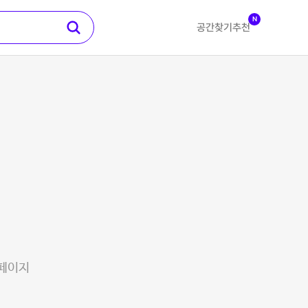
N
공간찾기
추천
 페이지