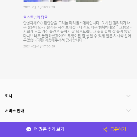
2024-03-13 16:27:29
호스트님의 답글
안녕하세요:) 편안함을 드리는 파티벌스데이입니다: D 사진 퀄리티가 너
무 좋은데요~? 즐거운 시간 보내셨다니 저도 너무 행복하네요^^ 그럼요~
저희가 두고 가신 물건은 끝까지 잘 챙겨드립니다 ㅎㅎ 칼이 잘 들지 않았
다니!! 너무 불편하셨겠어요! 무엇이든 잘 썰릴 수 있게 얼른 샤샤샥 갈아
두겠습니다🥰 이용해주셔서 감사합니다~^^
2024-03-13 17:00:59
회사
서비스 안내
관련 서비스
더 많은 후기 보기
공유하기