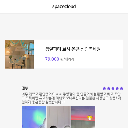
spacecloud
생일파티 브샤 온콘 신림역세권
79,000
원/패키지
엔뿌
너무 예쁘고 편안햇어요 ㅎㅎ 주방칼이 좀 안들어서 불편함고 빼고 조앗
고 프라이팬 듀고갔는데 택배로 보내주신다는 친절한 사장님도 감동! 저
렴하게 좋은공간 잘썼습니다~!