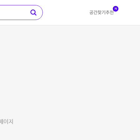
N
공간찾기
추천
 페이지