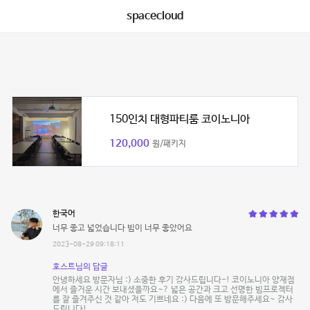
spacecloud
150인치 대형파티룸 코이노니아
120,000
원/패키지
한국어
너무 좋고 넓었습니다 빔이 너무 좋았어요
2023-08-29 09:18:11
호스트님의 답글
안녕하세요 방문자님 :) 소중한 후기 감사드립니다-! 코이노니아 양재점
에서 즐거운 시간 보내셨을까요~? 넓은 공간과 크고 선명한 빔프로젝터
를 잘 즐겨주신 것 같아 저도 기쁘네요 :) 다음에 또 방문해주세요~ 감사
드립니다!