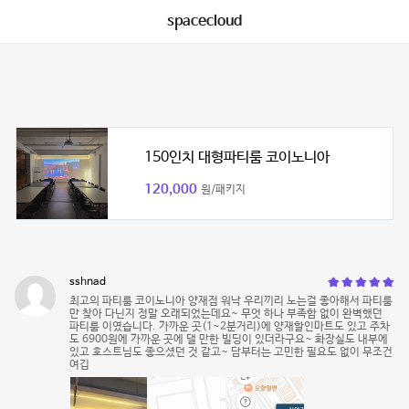
spacecloud
150인치 대형파티룸 코이노니아
120,000
원/패키지
sshnad
최고의 파티룸 코이노니아 양재점 워낙 우리끼리 노는걸 좋아해서 파티룸
만 찾아 다닌지 정말 오래되었는데요~ 무엇 하나 부족함 없이 완벽했던
파티룸 이였습니다. 가까운 곳(1~2분거리)에 양재할인마트도 있고 주차
도 6900원에 가까운 곳에 댈 만한 빌딩이 있더라구요~ 화장실도 내부에
있고 호스트님도 좋으셨던 것 같고~ 담부터는 고민한 필요도 없이 무조건
여깁