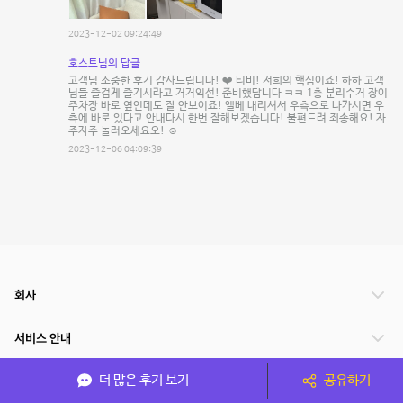
2023-12-02 09:24:49
호스트님의 답글
고객님 소중한 후기 감사드립니다! ❤️ 티비! 저희의 핵심이죠! 하하 고객
님들 즐겁게 즐기시라고 거거익선! 준비했답니다 ㅋㅋ 1층 분리수거 장이
주차장 바로 옆인데도 잘 안보이죠! 엘베 내리셔서 우측으로 나가시면 우
측에 바로 있다고 안내다시 한번 잘해보겠습니다! 불편드려 죄송해요! 자
주자주 놀러오세요오! ☺️
2023-12-06 04:09:39
회사
서비스 안내
더 많은 후기 보기
공유하기
관련 서비스