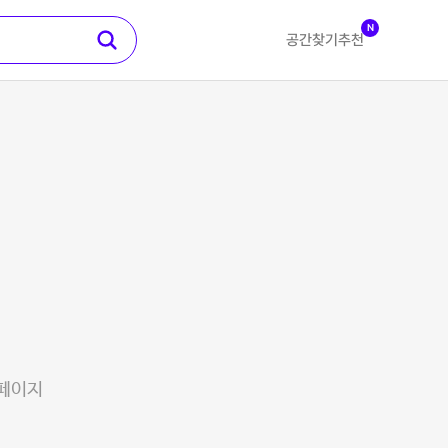
N
공간찾기
추천
 페이지