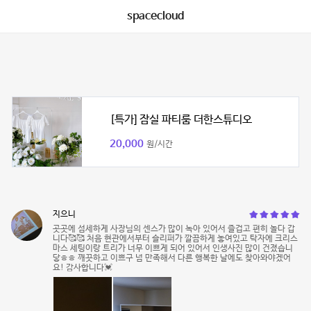
spacecloud
[특가] 잠실 파티룸 더한스튜디오
20,000
원/시간
지으니
곳곳에 섬세하게 사장님의 센스가 많이 녹아 있어서 즐겁고 편히 놀다 갑
니다🥰🥰 처음 현관에서부터 슬리퍼가 깔끔하게 놓여있고 탁자에 크리스
마스 세팅이랑 트리가 너무 이쁘게 되어 있어서 인생사진 많이 건졌습니
닿ㅎㅎ 깨끗하고 이쁘구 넘 만족해서 다른 행복한 날에도 찾아와야겠어
요! 감사합니다💓