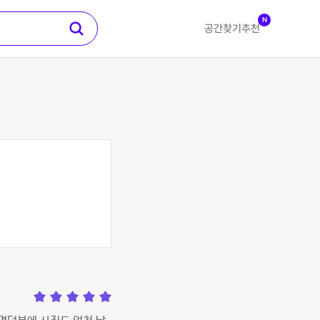
N
공간찾기
추천