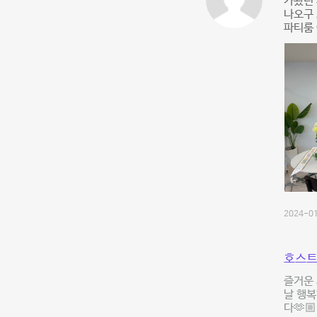
가봤던 
나오구 
파티룸 
2024-01
호스트
즐거운 
날 행복
다🫶🏼