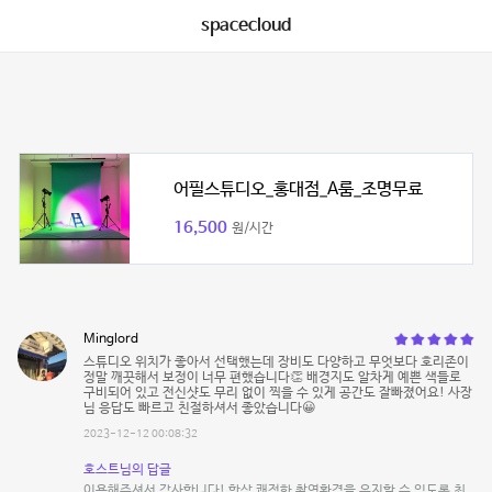
spacecloud
어필스튜디오_홍대점_A룸_조명무료
16,500
원/시간
Minglord
스튜디오 위치가 좋아서 선택했는데 장비도 다양하고 무엇보다 호리존이
정말 깨끗해서 보정이 너무 편했습니다👏 배경지도 알차게 예쁜 색들로
구비되어 있고 전신샷도 무리 없이 찍을 수 있게 공간도 잘빠졌어요! 사장
님 응답도 빠르고 친절하셔서 좋았습니다😀
2023-12-12 00:08:32
호스트님의 답글
이용해주셔서 감사합니다! 항상 쾌적한 촬영환경을 유지할 수 있도록 최