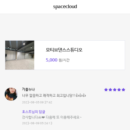
spacecloud
모티브댄스스튜디오
5,000
원/시간
가을누나
너무 깔끔하고 쾌적하고 최고입니당!!👍👍👍
2023-08-05 09:37:42
호스트님의 답글
감사합니다🙏❤️ 다음에 또 이용해주세요~
2023-08-09 05:24:13