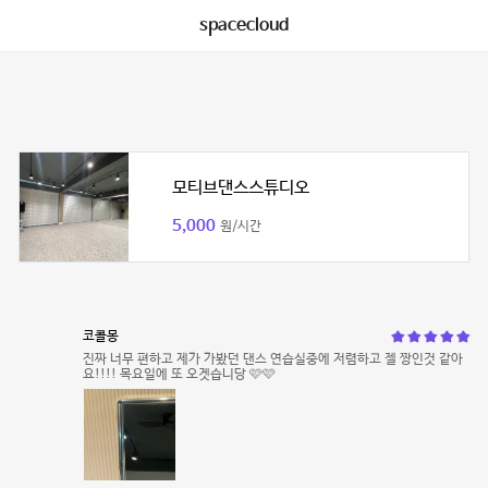
spacecloud
모티브댄스스튜디오
5,000
원/시간
코콜몽
진짜 너무 편하고 제가 가봤던 댄스 연습실중에 저렴하고 젤 짱인것 같아
요!!!! 목요일에 또 오겟습니당 🩷🩷