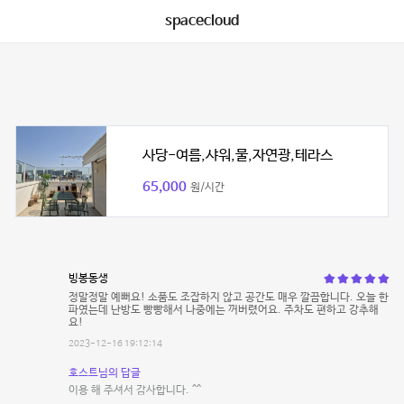
spacecloud
사당-여름,샤워,물,자연광,테라스
65,000
원/시간
빙봉동생
정말정말 예뻐요! 소품도 조잡하지 않고 공간도 매우 깔끔합니다. 오늘 한
파였는데 난방도 빵빵해서 나중에는 꺼버렸어요. 주차도 편하고 강추해
요!
2023-12-16 19:12:14
호스트님의 답글
이용 해 주셔서 감사합니다. ^^