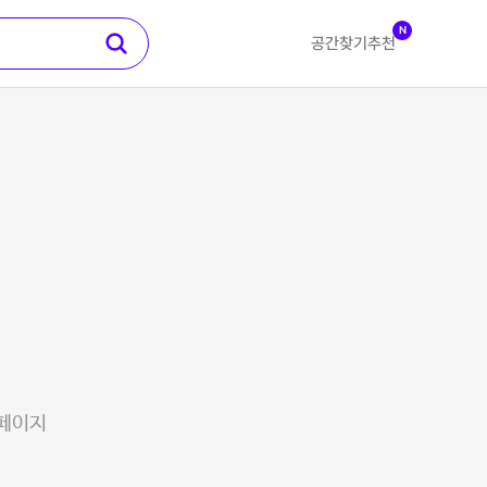
N
공간찾기
추천
 페이지