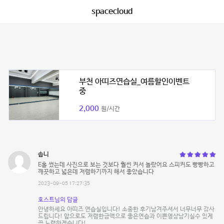
spacecloud
부천 아띠즈연습실_여름할인이벤트
중
2,000
원/시간
솝니
E홀 썼는데 사진으로 보는 것보다 훨씬 커서 놀랐어요 스피커도 빵빵하고
깨끗하고 넓은데 저렴하기까지 해서 좋았습니다
2023-09-05 17:27:35
호스트님의 답글
안녕하세요 아띠즈 연습실입니다! 소중한 후기남겨주셔서 너무너무 감사
드립니다! 앞으로도 저렴한금액으로 좋은연습과 이쁜영상남기실수 있게
끔 노력하겠습니다!