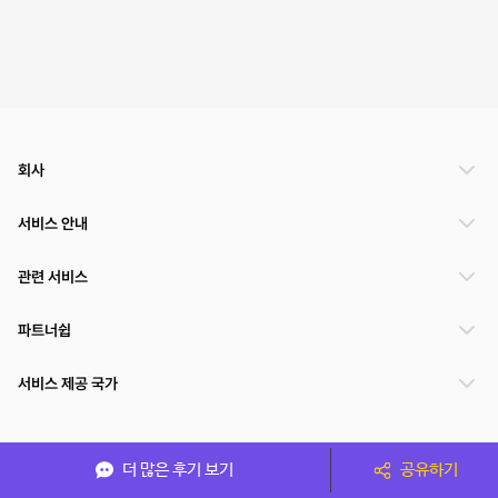
회사
서비스 안내
관련 서비스
파트너쉽
서비스 제공 국가
(주)NSPACE 사업자정보
더 많은 후기 보기
공유하기